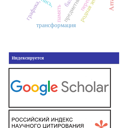
предметный код,
родная земля
графика,
память
трансформация
Индексируется