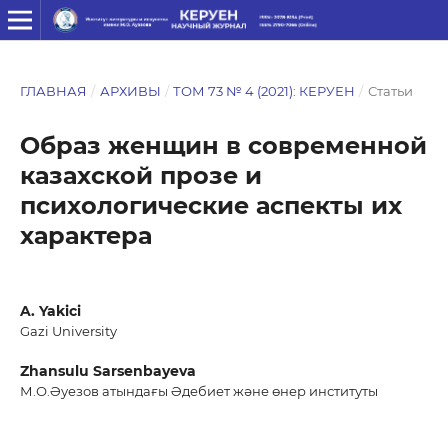
ГЛАВНАЯ
/
АРХИВЫ
/
ТОМ 73 № 4 (2021): КЕРУЕН
/
Статьи
Образ женщин в современной
казахской прозе и
психологические аспекты их
характера
A. Yakici
Gazi University
Zhansulu Sarsenbayeva
М.О.Әуезов атындағы Әдебиет және өнер институты