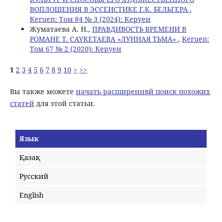
ВОПЛОЩЕНИЯ В ЭССЕИСТИКЕ Г.К. БЕЛЬГЕРА
,
Keruen: Том 84 № 3 (2024): Керуен
Жуматаева А. Н.,
ПРАВДИВОСТЬ ВРЕМЕНИ В
РОМАНЕ Т. САУКЕТАЕВА «ЛУННАЯ ТЬМА»
,
Keruen:
Том 67 № 2 (2020): Керуен
1
2
3
4
5
6
7
8
9
10
>
>>
Вы также можете
начать расширеннвй поиск похожих
статей
для этой статьи.
Язык
Қазақ
Русский
English