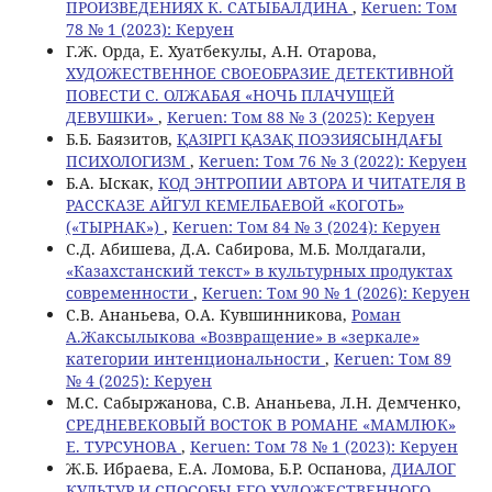
ПРОИЗВЕДЕНИЯХ К. САТЫБАЛДИНА
,
Keruen: Том
78 № 1 (2023): Керуен
Г.Ж. Орда, Е. Хуатбекулы, А.Н. Отарова,
ХУДОЖЕСТВЕННОЕ СВОЕОБРАЗИЕ ДЕТЕКТИВНОЙ
ПОВЕСТИ С. ОЛЖАБАЯ «НОЧЬ ПЛАЧУЩЕЙ
ДЕВУШКИ»
,
Keruen: Том 88 № 3 (2025): Керуен
Б.Б. Баязитов,
ҚАЗІРГІ ҚАЗАҚ ПОЭЗИЯСЫНДАҒЫ
ПСИХОЛОГИЗМ
,
Keruen: Том 76 № 3 (2022): Керуен
Б.А. Ыскак,
КОД ЭНТРОПИИ АВТОРА И ЧИТАТЕЛЯ В
РАССКАЗЕ АЙГУЛ КЕМЕЛБАЕВОЙ «КОГОТЬ»
(«ТЫРНАК»)
,
Keruen: Том 84 № 3 (2024): Керуен
С.Д. Абишева, Д.А. Сабирова, М.Б. Молдагали,
«Казахстанский текст» в культурных продуктах
современности
,
Keruen: Том 90 № 1 (2026): Керуен
С.В. Ананьева, О.А. Кувшинникова,
Роман
А.Жаксылыкова «Возвращение» в «зеркале»
категории интенциональности
,
Keruen: Том 89
№ 4 (2025): Керуен
M.С. Сабыржанова, С.В. Ананьева, Л.Н. Демченко,
СРЕДНЕВЕКОВЫЙ ВОСТОК В РОМАНЕ «МАМЛЮК»
Е. ТУРСУНОВА
,
Keruen: Том 78 № 1 (2023): Керуен
Ж.Б. Ибраева, Е.А. Ломова, Б.Р. Оспанова,
ДИАЛОГ
КУЛЬТУР И СПОСОБЫ ЕГО ХУДОЖЕСТВЕННОГО