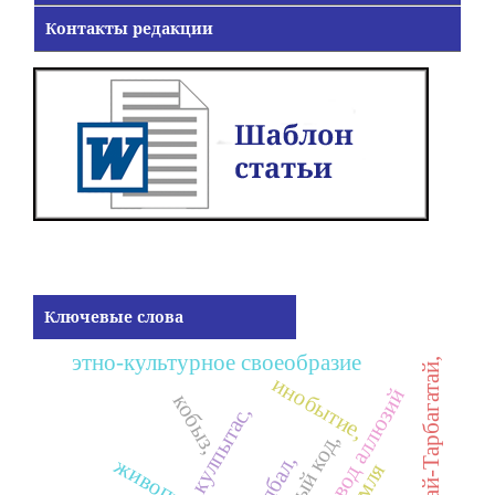
Контакты редакции
Ключевые слова
этно-культурное своеобразие
Алтай-Тарбагатай,
инобытие,
перевод аллюзий
кобыз,
кулпытас,
балбал,
живопись,