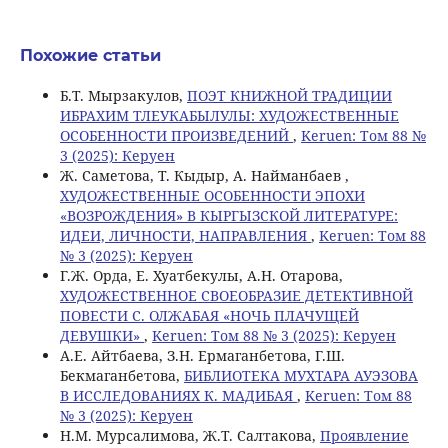
Похожие статьи
Б.T. Мырзакулов,
ПОЭТ КНИЖНОЙ ТРАДИЦИИ
ИБРАХИМ ТЛЕУКАБЫЛУЛЫ: ХУДОЖЕСТВЕННЫЕ
ОСОБЕННОСТИ ПРОИЗВЕДЕНИЙ
,
Keruen: Том 88 №
3 (2025): Керуен
Ж. Саметова, Т. Кыдыр, А. Найманбаев ,
ХУДОЖЕСТВЕННЫЕ ОСОБЕННОСТИ ЭПОХИ
«ВОЗРОЖДЕНИЯ» В КЫРГЫЗСКОЙ ЛИТЕРАТУРЕ:
ИДЕИ, ЛИЧНОСТИ, НАПРАВЛЕНИЯ
,
Keruen: Том 88
№ 3 (2025): Керуен
Г.Ж. Орда, Е. Хуатбекулы, А.Н. Отарова,
ХУДОЖЕСТВЕННОЕ СВОЕОБРАЗИЕ ДЕТЕКТИВНОЙ
ПОВЕСТИ С. ОЛЖАБАЯ «НОЧЬ ПЛАЧУЩЕЙ
ДЕВУШКИ»
,
Keruen: Том 88 № 3 (2025): Керуен
А.Е. Айтбаева, З.Н. Ермаганбетова, Г.Ш.
Бекмаганбетова,
БИБЛИОТЕКА МУХТАРА АУЭЗОВА
В ИССЛЕДОВАНИЯХ К. МАДИБАЯ
,
Keruen: Том 88
№ 3 (2025): Керуен
Н.М. Мурсалимова, Ж.Т. Салтакова,
Проявление