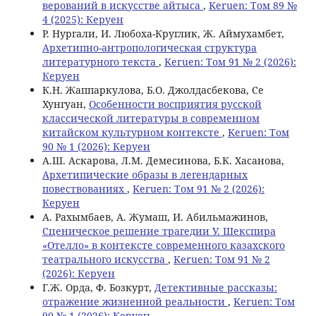
верований в искусстве айтыса
,
Keruen: Том 89 №
4 (2025): Керуен
Р. Нургали, И. Любоха-Круглик, Ж. Аймухамбет,
Архетипно-антропологическая структура
литературного текста
,
Keruen: Том 91 № 2 (2026):
Керуен
К.Н. Жаппаркулова, Б.О. Джолдасбекова, Се
Хунгуан,
Особенности восприятия русской
классической литературы в современном
китайском культурном контексте
,
Keruen: Том
90 № 1 (2026): Керуен
А.Ш. Аскарова, Л.М. Демесинова, Б.К. Хасанова,
Архетипические образы в легендарных
повествованиях
,
Keruen: Том 91 № 2 (2026):
Керуен
А. Рахымбаев, А. Жумаш, И. Абильмажинов,
Сценическое решение трагедии У. Шекспира
«Отелло» в контексте современного казахского
театрального искусства
,
Keruen: Том 91 № 2
(2026): Керуен
Г.Ж. Орда, Ф. Бозкурт,
Детективные рассказы:
отражение жизненной реальности
,
Keruen: Том
90 № 1 (2026): Керуен