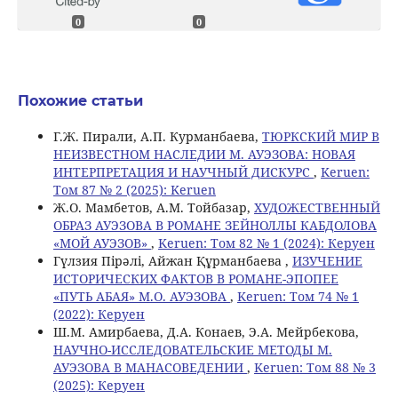
0
0
Похожие статьи
Г.Ж. Пирали, А.П. Курманбаева,
ТЮРКСКИЙ МИР В
НЕИЗВЕСТНОМ НАСЛЕДИИ М. АУЭЗОВА: НОВАЯ
ИНТЕРПРЕТАЦИЯ И НАУЧНЫЙ ДИСКУРС
,
Keruen:
Том 87 № 2 (2025): Keruen
Ж.О. Мамбетов, A.M. Тойбазар,
ХУДОЖЕСТВЕННЫЙ
ОБРАЗ АУЭЗОВА В РОМАНЕ ЗЕЙНОЛЛЫ КАБДОЛОВА
«МОЙ АУЭЗОВ»
,
Keruen: Том 82 № 1 (2024): Керуен
Гүлзия Пірәлі, Айжан Құрманбаева ,
ИЗУЧЕНИЕ
ИСТОРИЧЕСКИХ ФАКТОВ В РОМАНЕ-ЭПОПЕЕ
«ПУТЬ АБАЯ» М.О. АУЭЗОВА
,
Keruen: Том 74 № 1
(2022): Керуен
Ш.М. Амирбаева, Д.А. Конаев, Э.А. Мейрбекова,
НАУЧНО-ИССЛЕДОВАТЕЛЬСКИЕ МЕТОДЫ М.
АУЭЗОВА В МАНАСОВЕДЕНИИ
,
Keruen: Том 88 № 3
(2025): Керуен