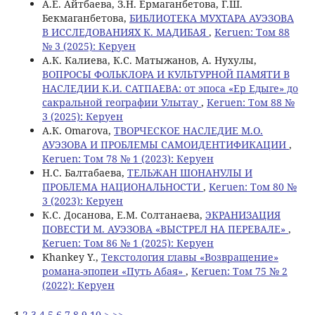
А.Е. Айтбаева, З.Н. Ермаганбетова, Г.Ш.
Бекмаганбетова,
БИБЛИОТЕКА МУХТАРА АУЭЗОВА
В ИССЛЕДОВАНИЯХ К. МАДИБАЯ
,
Keruen: Том 88
№ 3 (2025): Керуен
А.К. Калиева, К.С. Матыжанов, А. Нухулы,
ВОПРОСЫ ФОЛЬКЛОРА И КУЛЬТУРНОЙ ПАМЯТИ В
НАСЛЕДИИ К.И. САТПАЕВА: от эпоса «Ер Едыге» до
сакральной географии Улытау
,
Keruen: Том 88 №
3 (2025): Керуен
A.К. Omarova,
ТВОРЧЕСКОЕ НАСЛЕДИЕ М.О.
АУЭЗОВА И ПРОБЛЕМЫ САМОИДЕНТИФИКАЦИИ
,
Keruen: Том 78 № 1 (2023): Керуен
Н.С. Балтабаева,
ТЕЛЬЖАН ШОНАНУЛЫ И
ПРОБЛЕМА НАЦИОНАЛЬНОСТИ
,
Keruen: Том 80 №
3 (2023): Керуен
К.С. Досанова, Е.М. Солтанаева,
ЭКРАНИЗАЦИЯ
ПОВЕСТИ М. АУЭЗОВА «ВЫСТРЕЛ НА ПЕРЕВАЛЕ»
,
Keruen: Том 86 № 1 (2025): Керуен
Khankey Y.,
Текстология главы «Возвращение»
романа-эпопеи «Путь Абая»
,
Keruen: Том 75 № 2
(2022): Керуен
1
2
3
4
5
6
7
8
9
10
>
>>