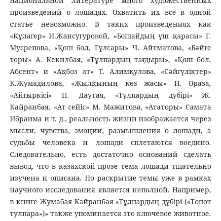
национальной литературе много художественных
произведений о лошадях. Охватить их все в одной
статье невозможно. В таких произведениях как
«Құлагер» И.Жансугуровой, «Бошайдың үш қарасы» Г.
Мусрепова, «Қош бол, Гүлсары» Ч. Айтматова, «Бәйге
торы» А. Кекилбая, «Тұлпардың тағдыры», «Қош бол,
Абсент» и «Ақбоз ат» Т. Алимқулова, «Сәйгүліктер»
К.Жумадилова, «Жылқының көз жасы» Н. Ораза,
«Айғыркісі» Н. Даутая, «Тұлпардың дүбірі» Ж.
Кайранбая, «Ат сейіс» М. Мажитова, «Ататоры» Самата
Ибраима и т. д., реальность жизни изображается через
мысли, чувства, эмоции, размышления о лошади, а
судьбы человека и лошади сплетаются воедино.
Следовательно, есть достаточно оснований сделать
вывод, что в казахской прозе тема лошади тщательно
изучена и описана. Но раскрытие темы уже в рамках
научного исследования является неполной. Например,
в книге Жумабая Кайранбая «Тұлпардың дүбірі («Топот
тулпара»)» также упоминается это ключевое животное.