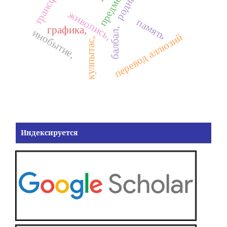
живопись,
память
графика,
балбал,
инобытие,
перевод аллюзий
кулпытас,
Индексируется