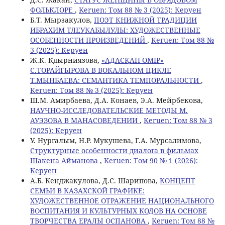
ФОЛЬКЛОРЕ
,
Keruen: Том 88 № 3 (2025): Керуен
Б.T. Мырзакулов,
ПОЭТ КНИЖНОЙ ТРАДИЦИИ
ИБРАХИМ ТЛЕУКАБЫЛУЛЫ: ХУДОЖЕСТВЕННЫЕ
ОСОБЕННОСТИ ПРОИЗВЕДЕНИЙ
,
Keruen: Том 88 №
3 (2025): Керуен
Ж.К. Кдырниязова,
«АДАСҚАН ӨМІР»
С.ТОРАЙГЫРОВА В ВОКАЛЬНОМ ЦИКЛЕ
Т.МЫНБАЕВА: СЕМАНТИКА ТЕМПОРАЛЬНОСТИ
,
Keruen: Том 88 № 3 (2025): Керуен
Ш.М. Амирбаева, Д.А. Конаев, Э.А. Мейрбекова,
НАУЧНО-ИССЛЕДОВАТЕЛЬСКИЕ МЕТОДЫ М.
АУЭЗОВА В МАНАСОВЕДЕНИИ
,
Keruen: Том 88 № 3
(2025): Керуен
У. Нургалым, Н.Р. Мукушева, Г.А. Мурсалимова,
Структурные особенности диалога в фильмах
Шакена Айманова
,
Keruen: Том 90 № 1 (2026):
Керуен
А.Б. Кенджакулова, Д.С. Шарипова,
КОНЦЕПТ
СЕМЬИ В КАЗАХСКОЙ ГРАФИКЕ:
ХУДОЖЕСТВЕННОЕ ОТРАЖЕНИЕ НАЦИОНАЛЬНОГО
ВОСПИТАНИЯ И КУЛЬТУРНЫХ КОДОВ НА ОСНОВЕ
ТВОРЧЕСТВА ЕРАЛЫ ОСПАНОВА
,
Keruen: Том 88 №