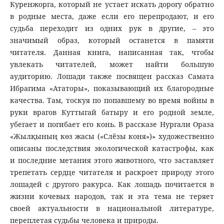
Куренжорга, который не устает искать дорогу обратно
в родные места, даже если его перепродают, и его
судьба переходит из одних рук в другие, – это
значимый образ, который останется в памяти
читателя. Данная книга, написанная так, чтобы
увлекать читателей, может найти большую
аудиторию. Лошади также посвящен рассказ Самата
Ибрагима «Ататоры», показывающий их благородные
качества. Там, тоскуя по попавшему во время войны в
руки врагов Куттыгай батыру и его родной земле,
убегает и погибает его конь. В рассказе Нургали Ораза
«Жылқының көз жасы («Слёзы коня»)» художественно
описаны последствия экологической катастрофы, как
и последние метания этого животного, что заставляет
трепетать сердце читателя и раскроет природу этого
лошадей с другого ракурса. Как лошадь почитается в
жизни кочевых народов, так и эта тема не теряет
своей актуальности в национальной литературе,
переплетая судьбы человека и природы.