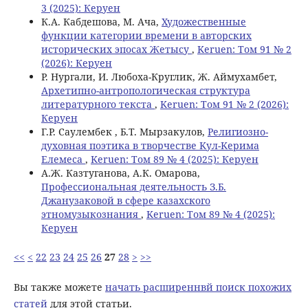
3 (2025): Керуен
К.А. Кабдешова, M. Ача,
Художественные
функции категории времени в авторских
исторических эпосах Жетысу
,
Keruen: Том 91 № 2
(2026): Керуен
Р. Нургали, И. Любоха-Круглик, Ж. Аймухамбет,
Архетипно-антропологическая структура
литературного текста
,
Keruen: Том 91 № 2 (2026):
Керуен
Г.Р. Саулембек , Б.Т. Мырзакулов,
Религиозно-
духовная поэтика в творчестве Kул-Kерима
Eлемеса
,
Keruen: Том 89 № 4 (2025): Керуен
А.Ж. Казтуганова, А.К. Омарова,
Профессиональная деятельность З.Б.
Джанузаковой в сфере казахского
этномузыкознания
,
Keruen: Том 89 № 4 (2025):
Керуен
<<
<
22
23
24
25
26
27
28
>
>>
Вы также можете
начать расширеннвй поиск похожих
статей
для этой статьи.