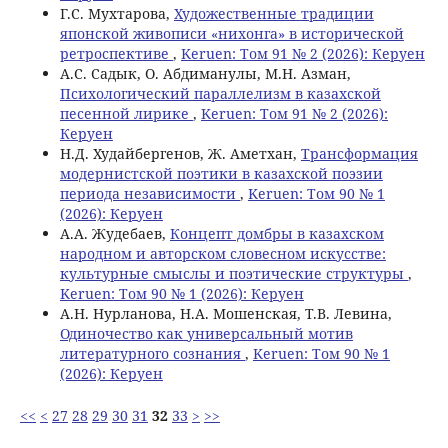
Г.С. Мухтарова,
Художественные традиции
японской живописи «нихонга» в исторической
ретроспективе
,
Keruen: Том 91 № 2 (2026): Керуен
А.С. Садык, О. Абдиманулы, M.Н. Азман,
Психологический параллелизм в казахской
песенной лирике
,
Keruen: Том 91 № 2 (2026):
Керуен
Н.Д. Худайбергенов, Ж. Аметхан,
Трансформация
модернистской поэтики в казахской поэзии
периода независимости
,
Keruen: Том 90 № 1
(2026): Керуен
А.А. Жудебаев,
Концепт домбры в казахском
народном и авторском словесном искусстве:
культурные смыслы и поэтические структуры
,
Keruen: Том 90 № 1 (2026): Керуен
А.Н. Нурланова, Н.А. Мошенская, Т.В. Левина,
Одиночество как универсальный мотив
литературного сознания
,
Keruen: Том 90 № 1
(2026): Керуен
<<
<
27
28
29
30
31
32
33
>
>>