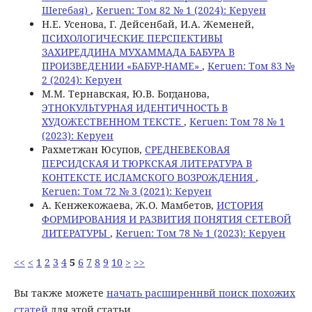
Шегебая)
,
Keruen: Том 82 № 1 (2024): Керуен
Н.Е. Усенова, Г. Дeйсенбай, И.А. Жеменей,
ПСИХОЛОГИЧЕСКИЕ ПЕРСПЕКТИВЫ
ЗАХИРЕДДИНА МУХАММАДА БАБУРА В
ПРОИЗВЕДЕНИИ «БАБУР-НАМЕ»
,
Keruen: Том 83 №
2 (2024): Керуен
М.М. Тернавская, Ю.В. Богданова,
ЭТНОКУЛЬТУРНАЯ ИДЕНТИЧНОСТЬ В
ХУДОЖЕСТВЕННОМ ТЕКСТЕ
,
Keruen: Том 78 № 1
(2023): Керуен
Рахметжан Юсупов,
СРЕДНЕВЕКОВАЯ
ПЕРСИДСКАЯ И ТЮРКСКАЯ ЛИТЕРАТУРА В
КОНТЕКСТЕ ИСЛАМСКОГО ВОЗРОЖДЕНИЯ
,
Keruen: Том 72 № 3 (2021): Керуен
А. Кенжекожаева, Ж.О. Мамбетов,
ИСТОРИЯ
ФОРМИРОВАНИЯ И РАЗВИТИЯ ПОНЯТИЯ СЕТЕВОЙ
ЛИТЕРАТУРЫ
,
Keruen: Том 78 № 1 (2023): Керуен
<<
<
1
2
3
4
5
6
7
8
9
10
>
>>
Вы также можете
начать расширеннвй поиск похожих
статей
для этой статьи.