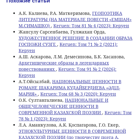
Похожие статьи
А.К. Калиева, Р.А. Маткеримова,
ГЕОПОЭТИКА
ЛИТЕРАТУРЫ (НА МАТЕРИАЛЕ ПОВЕСТИ «ЕМШАН»
М.СИМАШКО)
,
Keruen: Том 81 № 4 (2023): Керуен
Жансулу Сарсенбаева, Гулжахан Орда,
ХУДОЖЕСТВЕННОЕ РЕШЕНИЕ В СОЗДАНИИ ОБРАЗА
ГОСПОЖИ СУЗГЕ
,
Keruen: Том 71 № 2 (2021):
Керуен
А.Ш. Аскарова, Л.М. Демесинова, Б.К. Хасанова,
Архетипические образы в легендарных
повествованиях
,
Keruen: Том 91 № 2 (2026):
Керуен
А.Т.Ойсылбай,
НАЦИОНАЛЬНЫЕ ЦЕННОСТИ В
РОМАНЕ ШАКАРИМА КУДАЙБЕРДИЕВА «ӘДІЛ-
МАРИЯ»
,
Keruen: Том 68 № 3 (2020): Керуен
О.К. Султангалиева,
НАЦИОНАЛЬНЫЕ И
ОБЩЕЧЕЛОВЕЧЕСКИЕ ЦЕННОСТИ В
СОВРЕМЕННОЙ КАЗАХСКОЙ ПОЭЗИИ
,
Keruen: Том
78 № 1 (2023): Керуен
Л.А. Аманкулова, A.K. Қоспагарова, Г.О. Екер,
ЭТНОКУЛЬТУРНЫЕ ЦЕННОСТИ В СОВРЕМЕННОЙ
КАЗАХСКОЙ ПОЭЗИИ (по творчеству поэта А.