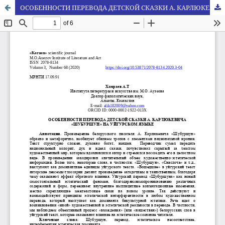
ОСОБЕННОСТИ ПЕРЕВОДА ДЕТСКОЙ СКАЗКИ А. КАРЛЮКЕВИЧА «ШУБУРШУН» НА УЙГУРСКОМ ЯЗЫКЕ