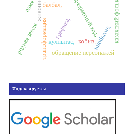
казахский фольклор
живопись,
память
предметный код,
балбал,
графика,
трансформация
родная земля
инобытие,
кобыз,
кулпытас,
обращение персонажей
Индексируется