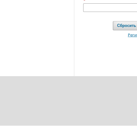
*
Сбросить
Реги